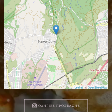
Leaflet
| ©
OpenStreetMap
ΟΔΗΓΊΕΣ ΠΡΌΣΒΑΣΗΣ