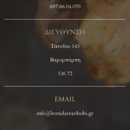
697.66.04.070
ΔΙΕΥΘΥΝΣΗ
Τατοΐου 143
Βαρυμπόμπη
136 72
EMAIL
info@leonidasvaribobi.gr